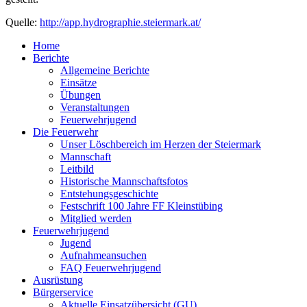
Quelle:
http://app.hydrographie.steiermark.at/
Home
Berichte
Allgemeine Berichte
Einsätze
Übungen
Veranstaltungen
Feuerwehrjugend
Die Feuerwehr
Unser Löschbereich im Herzen der Steiermark
Mannschaft
Leitbild
Historische Mannschaftsfotos
Entstehungsgeschichte
Festschrift 100 Jahre FF Kleinstübing
Mitglied werden
Feuerwehrjugend
Jugend
Aufnahmeansuchen
FAQ Feuerwehrjugend
Ausrüstung
Bürgerservice
Aktuelle Einsatzübersicht (GU)