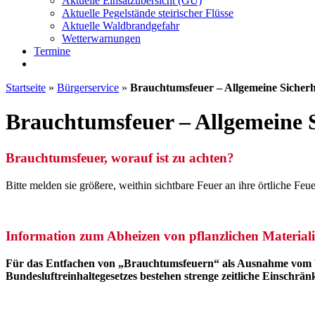
Aktuelle Einsatzübersicht (GU)
Aktuelle Pegelstände steirischer Flüsse
Aktuelle Waldbrandgefahr
Wetterwarnungen
Termine
Startseite
»
Bürgerservice
»
Brauchtumsfeuer – Allgemeine Sicherh
Brauchtumsfeuer – Allgemeine S
Brauchtumsfeuer, worauf ist zu achten?
Bitte melden sie größere, weithin sichtbare Feuer an ihre örtliche F
Information zum Abheizen von pflanzlichen Material
Für das Entfachen von „Brauchtumsfeuern“ als Ausnahme vom V
Bundesluftreinhaltegesetzes bestehen strenge zeitliche Einschrä