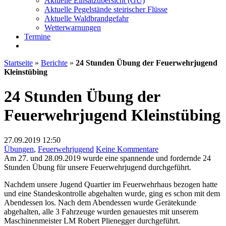
Aktuelle Einsatzübersicht (GU)
Aktuelle Pegelstände steirischer Flüsse
Aktuelle Waldbrandgefahr
Wetterwarnungen
Termine
Startseite
»
Berichte
»
24 Stunden Übung der Feuerwehrjugend
Kleinstübing
24 Stunden Übung der
Feuerwehrjugend Kleinstübing
27.09.2019
12:50
zu
Übungen
,
Feuerwehrjugend
Keine Kommentare
24
Am 27. und 28.09.2019 wurde eine spannende und fordernde 24
Stunden
Stunden Übung für unsere Feuerwehrjugend durchgeführt.
Übung
Nachdem unsere Jugend Quartier im Feuerwehrhaus bezogen hatte
der
und eine Standeskontrolle abgehalten wurde, ging es schon mit dem
Feuerwehrjugend
Abendessen los. Nach dem Abendessen wurde Gerätekunde
Kleinstübing
abgehalten, alle 3 Fahrzeuge wurden genauestes mit unserem
Maschinenmeister LM Robert Plienegger durchgeführt.