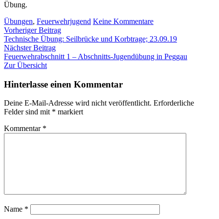
Übung.
zu
Übungen
,
Feuerwehrjugend
Keine Kommentare
Beitragsnavigation
Vorheriger
24
Vorheriger Beitrag
Beitrag:
Stunden
Technische Übung: Seilbrücke und Korbtrage; 23.09.19
Nächster
Übung
Nächster Beitrag
Beitrag:
der
Feuerwehrabschnitt 1 – Abschnitts-Jugendübung in Peggau
Feuerwehrjugend
Zur Übersicht
Kleinstübing
Hinterlasse einen Kommentar
Deine E-Mail-Adresse wird nicht veröffentlicht.
Erforderliche
Felder sind mit
*
markiert
Kommentar
*
Name
*