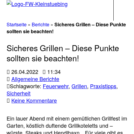
Navigati
Startseite
»
Berichte
»
Sicheres Grillen – Diese Punkte
sollten sie beachten!
Sicheres Grillen – Diese Punkte
sollten sie beachten!
26.04.2022
11:34
Allgemeine Berichte
Schlagworte:
Feuerwehr
,
Grillen
,
Praxistipps
,
Sicherheit
zu
Keine Kommentare
Sicheres
Grillen
Ein lauer Abend mit einem gemütlichen Grillfest im
–
Garten, köstlich duftende Grillkoteletts und –
Diese
würste, Steaks und Hendlhaxn…Für viele gibt es