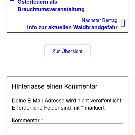
Osterfeuern als
Punkte
Brauchtumsveranstaltung
sollten
sie
Nächst
Nächster Beitrag
beachten!
Beitrag
Info zur aktuellen Waldbrandgefahr
Zur Übersicht
Hinterlasse einen Kommentar
Deine E-Mail-Adresse wird nicht veröffentlicht.
Erforderliche Felder sind mit
*
markiert
Kommentar
*