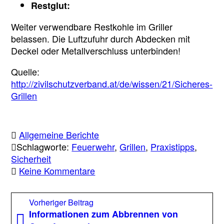
Restglut:
Weiter verwendbare Restkohle im Griller
belassen. Die Luftzufuhr durch Abdecken mit
Deckel oder Metallverschluss unterbinden!
Quelle:
http://zivilschutzverband.at/de/wissen/21/Sicheres-
Grillen
Allgemeine Berichte
Schlagworte:
Feuerwehr
,
Grillen
,
Praxistipps
,
Sicherheit
zu
Keine Kommentare
Sicheres
Grillen
Beitragsnavigation
Vorheriger
Vorheriger Beitrag
–
Beitrag:
Informationen zum Abbrennen von
Diese