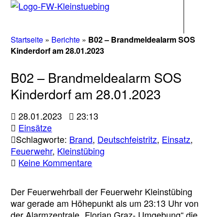
Navigati
Startseite
»
Berichte
»
B02 – Brandmeldealarm SOS
Kinderdorf am 28.01.2023
B02 – Brandmeldealarm SOS
Kinderdorf am 28.01.2023
28.01.2023
23:13
Einsätze
Schlagworte:
Brand
,
Deutschfeistritz
,
Einsatz
,
Feuerwehr
,
Kleinstübing
zu
Keine Kommentare
B02
–
Der Feuerwehrball der Feuerwehr Kleinstübing
Brandmeldealarm
war gerade am Höhepunkt als um 23:13 Uhr von
SOS
der Alarmzentrale „Florian Graz- Umgebung“ die