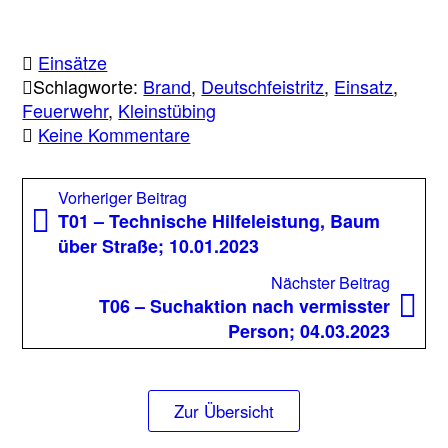
Einsätze
Schlagworte:
Brand
,
Deutschfeistritz
,
Einsatz
,
Feuerwehr
,
Kleinstübing
zu
Keine Kommentare
B02
–
Beitragsnavigation
Vorheriger
Vorheriger Beitrag
Brandmeldealarm
Beitrag:
T01 – Technische Hilfeleistung, Baum
SOS
über Straße; 10.01.2023
Kinderdorf
am
Nächst
Nächster Beitrag
28.01.2023
Beitrag
T06 – Suchaktion nach vermisster
Person; 04.03.2023
Zur Übersicht