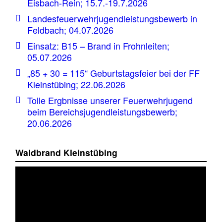
Eisbach-Rein; 15.7.-19.7.2026
Landesfeuerwehrjugendleistungsbewerb in
Feldbach; 04.07.2026
Einsatz: B15 – Brand in Frohnleiten;
05.07.2026
„85 + 30 = 115“ Geburtstagsfeier bei der FF
Kleinstübing; 22.06.2026
Tolle Ergbnisse unserer Feuerwehrjugend
beim Bereichsjugendleistungsbewerb;
20.06.2026
Waldbrand Kleinstübing