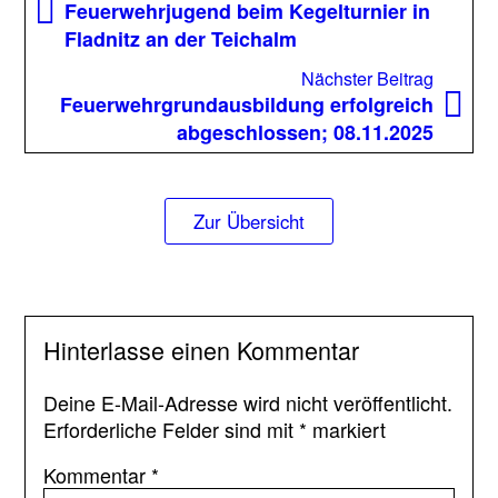
Beitrag:
Feuerwehrjugend beim Kegelturnier in
unsere
Fladnitz an der Teichalm
verstor
Feuerwe
Nächst
Nächster Beitrag
2025
Beitrag
Feuerwehrgrundausbildung erfolgreich
+
abgeschlossen; 08.11.2025
Zur Übersicht
Hinterlasse einen Kommentar
Deine E-Mail-Adresse wird nicht veröffentlicht.
Erforderliche Felder sind mit
*
markiert
Kommentar
*