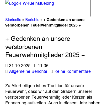
Navigati
Startseite
»
Berichte
»
+ Gedenken an unsere
verstorbenen Feuerwehrmitglieder 2025 +
+ Gedenken an unsere
verstorbenen
Feuerwehrmitglieder 2025 +
31.10.2025
11:36
zu
Allgemeine Berichte
Keine Kommentare
+
Gedenk
Zu Allerheiligen ist es Tradition für unsere
an
Feuerwehr, dass wir auf den Gräbern unserer
unsere
verstorbenen Feuerwehrmitglieder Kerzen als
verstor
Erinnerung aufstellen. Auch in diesem Jahr haben
Feuerwe