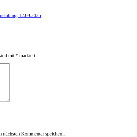
nstübing; 12.09.2025
sind mit
*
markiert
n nächsten Kommentar speichern.