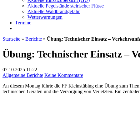
Aktuelle Einsatzübersicht (GU)
Aktuelle Pegelstände steirischer Flüsse
Aktuelle Waldbrandgefahr
Wetterwarnungen
Termine
Startseite
»
Berichte
»
Übung: Technischer Einsatz – Verkehrsunfa
Übung: Technischer Einsatz – V
07.10.2025
11:22
zu
Allgemeine Berichte
Keine Kommentare
Übung:
An diesem Montag führte die FF Kleinstübing eine Übung zum Thema: 
Technischer
technischen Geräten und die Versorgung von Verletzten. Ein zentraler
Einsatz
–
Verkehrsunfall;
06.10.2025