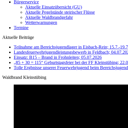
Bürgerservice
Aktuelle Einsatzübersicht (GU)
Aktuelle Pegelstände steirischer Flüsse
Aktuelle Waldbrandgefahr
Wetterwarnungen
Termine
Aktuelle Beiträge
Teilnahme am Bereichsjugendlager in Eisbach-Rein; 15.7.-19.
Landesfeuerwehrjugendleistungsbewerb in Feldbach; 04.07.20
Einsatz: B15 – Brand in Frohnleiten; 05.07.2026
„85 + 30 = 115“ Geburtstagsfeier bei der FF Kleinstübing; 22.
Tolle Ergbnisse unserer Feuerwehrjugend beim Bereichsjugend
Waldbrand Kleinstübing