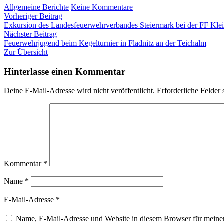
zu
Allgemeine Berichte
Keine Kommentare
Beitragsnavigation
Vorheriger
Übung:
Vorheriger Beitrag
Beitrag:
Technischer
Exkursion des Landesfeuerwehrverbandes Steiermark bei der FF Klei
Nächster
Einsatz
Nächster Beitrag
Beitrag:
–
Feuerwehrjugend beim Kegelturnier in Fladnitz an der Teichalm
Verkehrsunfall;
Zur Übersicht
06.10.2025
Hinterlasse einen Kommentar
Deine E-Mail-Adresse wird nicht veröffentlicht.
Erforderliche Felder 
Kommentar
*
Name
*
E-Mail-Adresse
*
Name, E-Mail-Adresse und Website in diesem Browser für meine