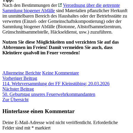
Nach den Bestimmungen der
Verordnung über die getrennte
Sammlung biogener Abfälle
sind Materialien pflanzlicher Herkunft
im unmittelbaren Bereich des Haushaltes oder der Betriebsstätte zu
verwerten (Einzel- oder Gemeinschaftskompostierung) oder der
Sammlung biogener Abfälle (Biotonne, Altstoffsammelzentrum,
Grünschnittsammelstelle, Häckseldienst, usw.) zuzuführen.
Nutzen Sie diese Möglichkeiten und verzichten Sie auf das
Abbrennen im Freien! Damit vermeiden Sie auch, dass
Kleintiere qualvoll im Feuer verenden!
zu
Allgemeine Berichte
Keine Kommentare
Beitragsnavigation
Vorheriger
OSTERFEUER
Vorheriger Beitrag
Beitrag:
–
114. Wehrversammlung der FF Kleinstübing; 20.03.2026
Nächster
Anmelden
Nächster Beitrag
Beitrag:
bei
50. Geburtstag unseres Feuerwehrkommandanten
der
Zur Übersicht
MG
Deutschfeistritz
Hinterlasse einen Kommentar
Deine E-Mail-Adresse wird nicht veröffentlicht.
Erforderliche
Felder sind mit
*
markiert