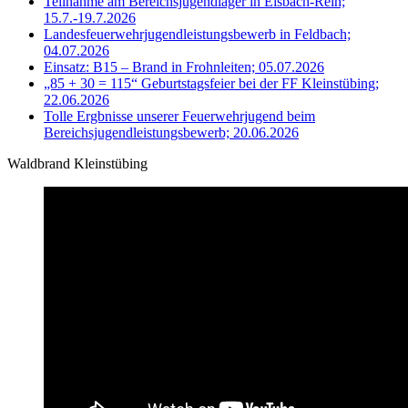
Teilnahme am Bereichsjugendlager in Eisbach-Rein;
15.7.-19.7.2026
Landesfeuerwehrjugendleistungsbewerb in Feldbach;
04.07.2026
Einsatz: B15 – Brand in Frohnleiten; 05.07.2026
„85 + 30 = 115“ Geburtstagsfeier bei der FF Kleinstübing;
22.06.2026
Tolle Ergbnisse unserer Feuerwehrjugend beim
Bereichsjugendleistungsbewerb; 20.06.2026
Waldbrand Kleinstübing