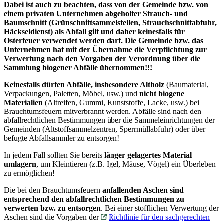
Dabei ist auch zu beachten, dass von der Gemeinde bzw. von
einem privaten Unternehmen abgeholter Strauch- und
Baumschnitt (Grünschnittsammelstellen, Strauchschnittabfuhr,
Häckseldienst) als Abfall gilt und daher keinesfalls für
Osterfeuer verwendet werden darf. Die Gemeinde bzw. das
Unternehmen hat mit der Übernahme die Verpflichtung zur
Verwertung nach den Vorgaben der Verordnung über die
Sammlung biogener Abfälle übernommen!!!
Keinesfalls dürfen Abfälle, insbesondere Altholz
(Baumaterial,
Verpackungen, Paletten, Möbel, usw.) und
nicht biogene
Materialien
(Altreifen, Gummi, Kunststoffe, Lacke, usw.) bei
Brauchtumsfeuern mitverbrannt werden. Abfälle sind nach den
abfallrechtlichen Bestimmungen über die Sammeleinrichtungen der
Gemeinden (Altstoffsammelzentren, Sperrmüllabfuhr) oder über
befugte Abfallsammler zu entsorgen!
In jedem Fall sollten Sie bereits
länger gelagertes Material
umlagern
, um Kleintieren (z.B. Igel, Mäuse, Vögel) ein Überleben
zu ermöglichen!
Die bei den Brauchtumsfeuern
anfallenden Aschen sind
entsprechend den abfallrechtlichen Bestimmungen zu
verwerten bzw. zu entsorgen
. Bei einer stofflichen Verwertung der
Aschen sind die Vorgaben der
Richtlinie für den sachgerechten