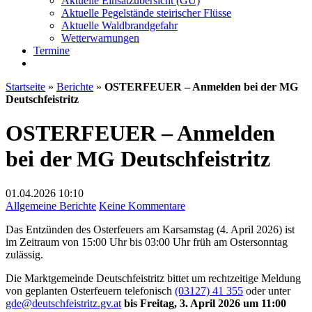
Aktuelle Einsatzübersicht (GU)
Aktuelle Pegelstände steirischer Flüsse
Aktuelle Waldbrandgefahr
Wetterwarnungen
Termine
Startseite
»
Berichte
»
OSTERFEUER – Anmelden bei der MG
Deutschfeistritz
OSTERFEUER – Anmelden
bei der MG Deutschfeistritz
01.04.2026
10:10
zu
Allgemeine Berichte
Keine Kommentare
OSTERFEUER
Das Entzünden des Osterfeuers am Karsamstag (4. April 2026) ist
–
im Zeitraum von 15:00 Uhr bis 03:00 Uhr früh am Ostersonntag
Anmelden
zulässig.
bei
der
Die Marktgemeinde Deutschfeistritz bittet um rechtzeitige Meldung
MG
von geplanten Osterfeuern telefonisch
(03127) 41 355
oder unter
Deutschfeistritz
gde@deutschfeistritz.gv.at
bis Freitag, 3. April 2026 um 11:00