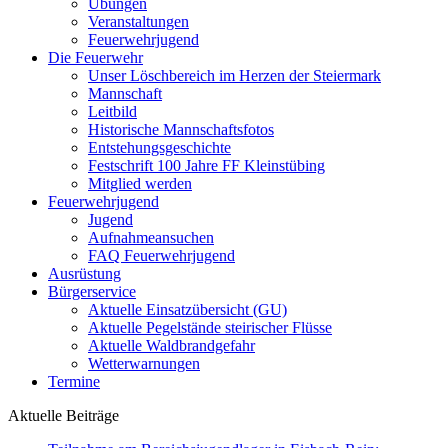
Übungen
Veranstaltungen
Feuerwehrjugend
Die Feuerwehr
Unser Löschbereich im Herzen der Steiermark
Mannschaft
Leitbild
Historische Mannschaftsfotos
Entstehungsgeschichte
Festschrift 100 Jahre FF Kleinstübing
Mitglied werden
Feuerwehrjugend
Jugend
Aufnahmeansuchen
FAQ Feuerwehrjugend
Ausrüstung
Bürgerservice
Aktuelle Einsatzübersicht (GU)
Aktuelle Pegelstände steirischer Flüsse
Aktuelle Waldbrandgefahr
Wetterwarnungen
Termine
Aktuelle Beiträge