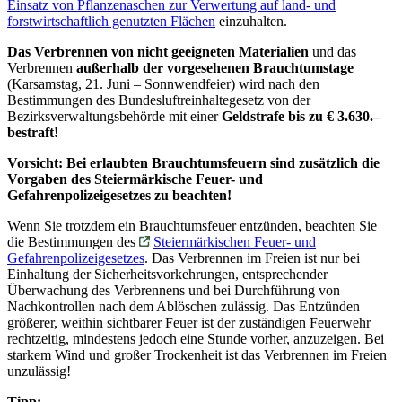
Einsatz von Pflanzenaschen zur Verwertung auf land- und
forstwirtschaftlich genutzten Flächen
einzuhalten.
Das Verbrennen von nicht geeigneten Materialien
und das
Verbrennen
außerhalb der vorgesehenen Brauchtumstage
(Karsamstag, 21. Juni – Sonnwendfeier) wird nach den
Bestimmungen des Bundesluftreinhaltegesetz von der
Bezirksverwaltungsbehörde mit einer
Geldstrafe bis zu € 3.630.–
bestraft
!
Vorsicht:
Bei erlaubten Brauchtumsfeuern sind zusätzlich die
Vorgaben des Steiermärkische Feuer- und
Gefahrenpolizeigesetzes zu beachten!
Wenn Sie trotzdem ein Brauchtumsfeuer entzünden, beachten Sie
die Bestimmungen des
Steiermärkischen Feuer- und
Gefahrenpolizeigesetzes
. Das Verbrennen im Freien ist nur bei
Einhaltung der Sicherheitsvorkehrungen, entsprechender
Überwachung des Verbrennens und bei Durchführung von
Nachkontrollen nach dem Ablöschen zulässig. Das Entzünden
größerer, weithin sichtbarer Feuer ist der zuständigen Feuerwehr
rechtzeitig, mindestens jedoch eine Stunde vorher, anzuzeigen. Bei
starkem Wind und großer Trockenheit ist das Verbrennen im Freien
unzulässig!
Tipp: