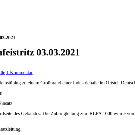
.03.2021
feistritz 03.03.2021
zu
lle
1 Kommentar
B15
stübing zu einem Großbrand einer Industriehalle im Ortsteil Deutschfe
–
Industriebrand
r.
in
Deutschfeistritz
insatz.
03.03.2021
dseite des Gebäudes. Die Zubringleitung zum RLFA 1000 wurde vom K
satzleitung.