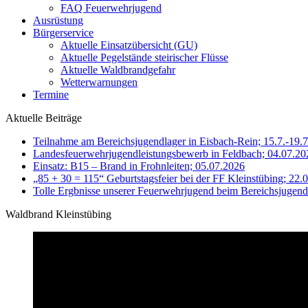
FAQ Feuerwehrjugend
Ausrüstung
Bürgerservice
Aktuelle Einsatzübersicht (GU)
Aktuelle Pegelstände steirischer Flüsse
Aktuelle Waldbrandgefahr
Wetterwarnungen
Termine
Aktuelle Beiträge
Teilnahme am Bereichsjugendlager in Eisbach-Rein; 15.7.-19.
Landesfeuerwehrjugendleistungsbewerb in Feldbach; 04.07.20
Einsatz: B15 – Brand in Frohnleiten; 05.07.2026
„85 + 30 = 115“ Geburtstagsfeier bei der FF Kleinstübing; 22.
Tolle Ergbnisse unserer Feuerwehrjugend beim Bereichsjugend
Waldbrand Kleinstübing