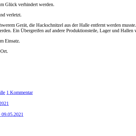
um Glück verhindert werden.
d verletzt.
chwerem Gerät, die Hackschnitzel aus der Halle entfernt werden musste
t werden. Ein Übergreifen auf andere Produktionsteile, Lager und Halle
m Einsatz.
Ort.
zu
lle
1 Kommentar
B15
–
.2021
Industriebrand
in
e 09.05.2021
Deutschfeistritz
03.03.2021