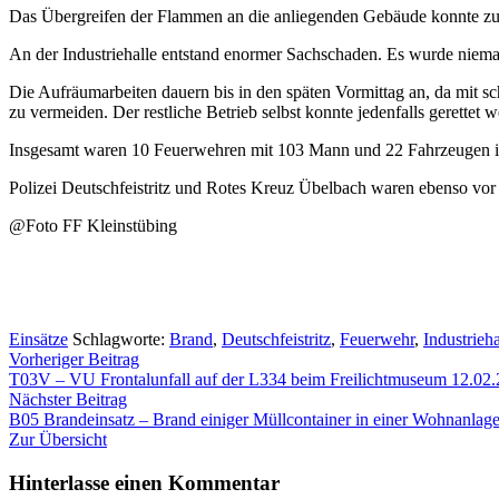
Das Übergreifen der Flammen an die anliegenden Gebäude konnte z
An der Industriehalle entstand enormer Sachschaden. Es wurde nieman
Die Aufräumarbeiten dauern bis in den späten Vormittag an, da mit s
zu vermeiden. Der restliche Betrieb selbst konnte jedenfalls gerette
Insgesamt waren 10 Feuerwehren mit 103 Mann und 22 Fahrzeugen i
Polizei Deutschfeistritz und Rotes Kreuz Übelbach waren ebenso vor 
@Foto FF Kleinstübing
Einsätze
Schlagworte:
Brand
,
Deutschfeistritz
,
Feuerwehr
,
Industrieha
Beitragsnavigation
Vorheriger
Vorheriger Beitrag
Beitrag:
T03V – VU Frontalunfall auf der L334 beim Freilichtmuseum 12.02
Nächster
Nächster Beitrag
Beitrag:
B05 Brandeinsatz – Brand einiger Müllcontainer in einer Wohnanlag
Zur Übersicht
Hinterlasse einen Kommentar