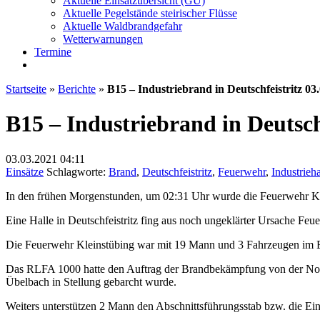
Aktuelle Einsatzübersicht (GU)
Aktuelle Pegelstände steirischer Flüsse
Aktuelle Waldbrandgefahr
Wetterwarnungen
Termine
Startseite
»
Berichte
»
B15 – Industriebrand in Deutschfeistritz 03
B15 – Industriebrand in Deutsch
03.03.2021
04:11
Einsätze
Schlagworte:
Brand
,
Deutschfeistritz
,
Feuerwehr
,
Industrieha
In den frühen Morgenstunden, um 02:31 Uhr wurde die Feuerwehr Klein
Eine Halle in Deutschfeistritz fing aus noch ungeklärter Ursache Feue
Die Feuerwehr Kleinstübing war mit 19 Mann und 3 Fahrzeugen im E
Das RLFA 1000 hatte den Auftrag der Brandbekämpfung von der Nor
Übelbach in Stellung gebarcht wurde.
Weiters unterstützen 2 Mann den Abschnittsführungsstab bzw. die Ein