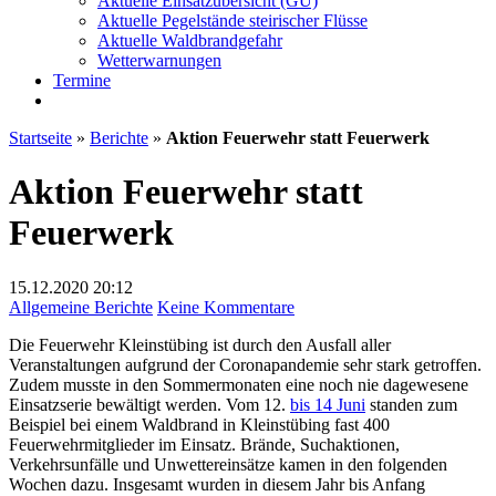
Aktuelle Einsatzübersicht (GU)
Aktuelle Pegelstände steirischer Flüsse
Aktuelle Waldbrandgefahr
Wetterwarnungen
Termine
Startseite
»
Berichte
»
Aktion Feuerwehr statt Feuerwerk
Aktion Feuerwehr statt
Feuerwerk
15.12.2020
20:12
zu
Allgemeine Berichte
Keine Kommentare
Aktion
Die Feuerwehr Kleinstübing ist durch den Ausfall aller
Feuerwehr
Veranstaltungen aufgrund der Coronapandemie sehr stark getroffen.
statt
Zudem musste in den Sommermonaten eine noch nie dagewesene
Feuerwerk
Einsatzserie bewältigt werden. Vom 12.
bis 14 Juni
standen zum
Beispiel bei einem Waldbrand in Kleinstübing fast 400
Feuerwehrmitglieder im Einsatz. Brände, Suchaktionen,
Verkehrsunfälle und Unwettereinsätze kamen in den folgenden
Wochen dazu. Insgesamt wurden in diesem Jahr bis Anfang