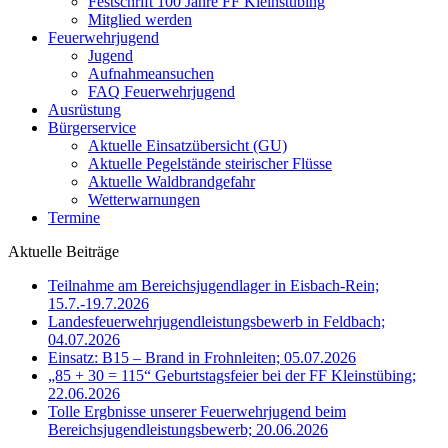
Festschrift 100 Jahre FF Kleinstübing
Mitglied werden
Feuerwehrjugend
Jugend
Aufnahmeansuchen
FAQ Feuerwehrjugend
Ausrüstung
Bürgerservice
Aktuelle Einsatzübersicht (GU)
Aktuelle Pegelstände steirischer Flüsse
Aktuelle Waldbrandgefahr
Wetterwarnungen
Termine
Aktuelle Beiträge
Teilnahme am Bereichsjugendlager in Eisbach-Rein;
15.7.-19.7.2026
Landesfeuerwehrjugendleistungsbewerb in Feldbach;
04.07.2026
Einsatz: B15 – Brand in Frohnleiten; 05.07.2026
„85 + 30 = 115“ Geburtstagsfeier bei der FF Kleinstübing;
22.06.2026
Tolle Ergbnisse unserer Feuerwehrjugend beim
Bereichsjugendleistungsbewerb; 20.06.2026