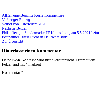
zu
Allgemeine Berichte
Keine Kommentare
Beitragsnavigation
Vorheriger
Aktion
Vorheriger Beitrag
Beitrag:
Feuerwehr
Verbot von Osterfeuern 2020
Nächster
statt
Nächster Beitrag
Beitrag:
Feuerwerk
Philatelietag – Sondermarke FF Kleinstübing am 5.5.2021 beim
Postpartner Trafik Fuchs in Deutschfeistritz
Zur Übersicht
Hinterlasse einen Kommentar
Deine E-Mail-Adresse wird nicht veröffentlicht.
Erforderliche
Felder sind mit
*
markiert
Kommentar
*